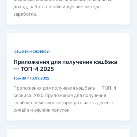
доход, работа онлайн и лучшие методы
заработка.
Кэшбэк и сервисы
Приложения для получения кэшбэка
— ТОП-4 2025
Top-Bit
/
16.02.2022
Приложения для получения кэшбэка — ТОП-4
сервиса 2025 Приложения для получения
кэшбэка помогают возвращать часть денег с
онлайн и офлайн покупок